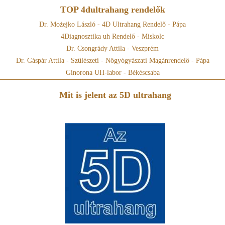
TOP 4dultrahang rendelők
Dr. Możejko László - 4D Ultrahang Rendelő - Pápa
4Diagnosztika uh Rendelő - Miskolc
Dr. Csongrády Attila - Veszprém
Dr. Gáspár Attila - Szülészeti - Nőgyógyászati Magánrendelő - Pápa
Ginorona UH-labor - Békéscsaba
Mit is jelent az 5D ultrahang