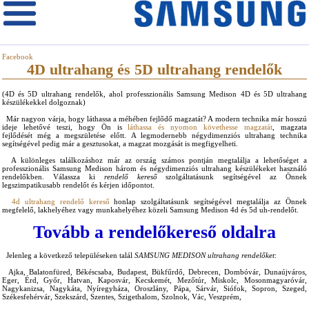
Facebook
4D ultrahang és 5D ultrahang rendelők
(4D és 5D ultrahang rendelők, ahol professzionális Samsung Medison 4D és 5D ultrahang
készülékekkel dolgoznak)
Már nagyon várja, hogy láthassa a méhében fejlődő magzatát? A modern technika már hosszú
ideje lehetővé teszi, hogy Ön is
láthassa és nyomon követhesse magzatát
, magzata
fejlődését még a megszületése előtt. A legmodernebb négydimenziós ultrahang technika
segítségével pedig már a gesztusokat, a magzat mozgását is megfigyelheti.
A különleges találkozáshoz már az ország számos pontján megtalálja a lehetőséget a
professzionális Samsung Medison három és négydimenziós ultrahang készülékeket használó
rendelőkben. Válassza ki
rendelő kereső
szolgáltatásunk segítségével az Önnek
legszimpatikusabb rendelőt és kérjen időpontot.
4d ultrahang rendelő kereső
honlap szolgáltatásunk segítségével megtalálja az Önnek
megfelelő, lakhelyéhez vagy munkahelyéhez közeli Samsung Medison 4d és 5d uh-rendelőt.
Tovább a rendelőkereső oldalra
Jelenleg a következő településeken talál
SAMSUNG MEDISON ultrahang rendelőket
:
Ajka, Balatonfüred, Békéscsaba, Budapest, Bükfűrdő, Debrecen, Dombóvár, Dunaújváros,
Eger, Érd, Győr, Hatvan, Kaposvár, Kecskemét, Mezőtúr, Miskolc, Mosonmagyaróvár,
Nagykanizsa, Nagykáta, Nyíregyháza, Oroszlány, Pápa, Sárvár, Siófok, Sopron, Szeged,
Székesfehérvár, Szekszárd, Szentes, Szigethalom, Szolnok, Vác, Veszprém,